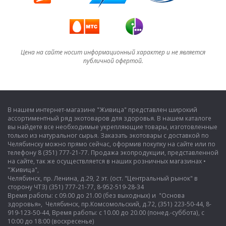
Цена на сайте носит информационный характер и не является
публичной офертой.
В нашем интернет-магазине "Живица" представлен широкий
ассортиментный ряд экотоваров для здоровья. В нашем каталоге
вы найдете все необходимые укрепляющие товары, изготовленные
только из натуральног сырья. Заказать экотовары с доставкой по
Челябинску можно прямо сейчас, оформив покупку на сайте или по
телефону 8 (351) 777-21-77. Продажа экопродукции, представленной
на сайте, так же осуществляется в наших розничных магазинах •
"Живица",
Челябинск, пр. Ленина, д.29, 2 эт. (ост. "Центральный рынок" в
сторону ЧТЗ) (351) 777-21-77, 8-952-519-28-34
Время работы: с 09.00 до 21.00 (без выходных) и "Основа
здоровья», Челябинск, пр.Комсомольский, д.72, (351) 223-50-44, 8-
919-123-50-44, Время работы: с 10.00 до 20.00 (понед.-суббота), с
10:00 до 18:00 (воскресенье)