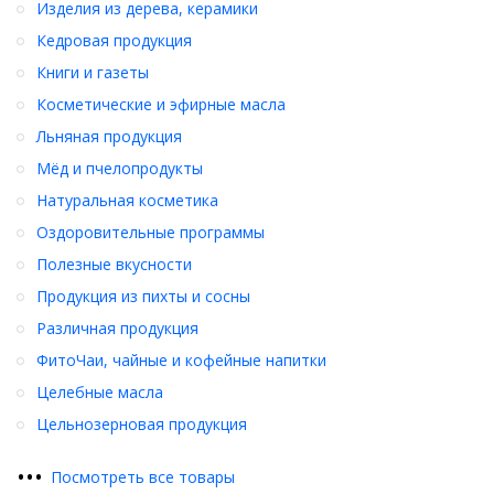
Изделия из дерева, керамики
Кедровая продукция
Купить
прямо сейчас
Талкан ячменный, мелкий
(400 г.)
с
доставкой по всей России !
Книги и газеты
Косметические и эфирные масла
Льняная продукция
Мёд и пчелопродукты
Натуральная косметика
Оздоровительные программы
Полезные вкусности
Продукция из пихты и сосны
Различная продукция
ФитоЧаи, чайные и кофейные напитки
Целебные масла
Цельнозерновая продукция
•
•
•
Посмотреть все товары