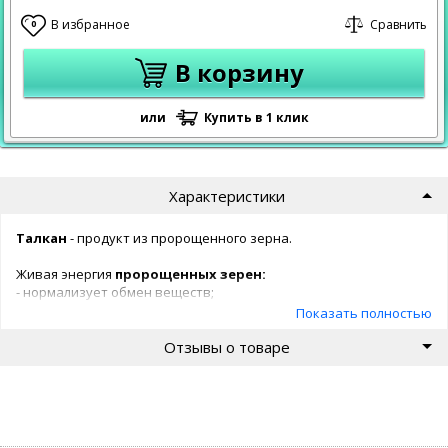
В избранное
Сравнить
0
В корзину
или
Купить в 1 клик
Характеристики
Талкан
- продукт из пророщенного зерна.
Живая энергия
пророщенных зерен:
- нормализует обмен веществ;
- способствует активному долголетию;
Показать полностью
- нормализует микрофлору желудочно-кишечного тракта;
Отзывы о товаре
- омолаживает и стабилизирует работу всех органов и систем
организма;
- улучшает самочувствие у людей с аллергией;
- обеспечивает физиологические потребности человека в
пищевых веществ, витаминах и минералах;
- повышает жизненную энергию и выносливость;