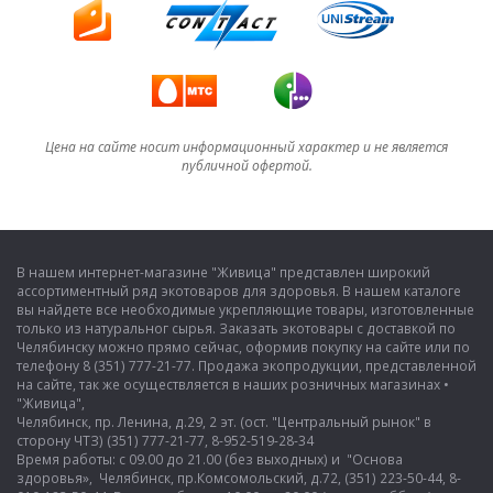
Цена на сайте носит информационный характер и не является
публичной офертой.
В нашем интернет-магазине "Живица" представлен широкий
ассортиментный ряд экотоваров для здоровья. В нашем каталоге
вы найдете все необходимые укрепляющие товары, изготовленные
только из натуральног сырья. Заказать экотовары с доставкой по
Челябинску можно прямо сейчас, оформив покупку на сайте или по
телефону 8 (351) 777-21-77. Продажа экопродукции, представленной
на сайте, так же осуществляется в наших розничных магазинах •
"Живица",
Челябинск, пр. Ленина, д.29, 2 эт. (ост. "Центральный рынок" в
сторону ЧТЗ) (351) 777-21-77, 8-952-519-28-34
Время работы: с 09.00 до 21.00 (без выходных) и "Основа
здоровья», Челябинск, пр.Комсомольский, д.72, (351) 223-50-44, 8-