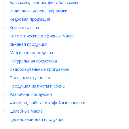
г., углеводы - 61,7 г.
Бальзамы, сиропы, фитобальзамы
Калорийность 100 г. продукта:
313 ккал.
Изделия из дерева, керамики
Срок годности:
12 мес.
Кедровая продукция
Хранить:
при t не более 25 С и относительной влажности
воздуха не выше 75 %.
Книги и газеты
Косметические и эфирные масла
Состав:
пророщенные зерна пшеницы, овса.
Льняная продукция
Мёд и пчелопродукты
Купить
прямо сейчас
Талкан пшенично-овсяной, мелкий
(400
Натуральная косметика
г.)
с доставкой по всей России !
Оздоровительные программы
Полезные вкусности
Продукция из пихты и сосны
Различная продукция
ФитоЧаи, чайные и кофейные напитки
Целебные масла
Цельнозерновая продукция