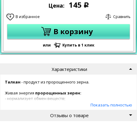
145
Цена:
Р
В избранное
Сравнить
0
В корзину
или
Купить в 1 клик
Характеристики
Талкан
- продукт из пророщенного зерна.
Живая энергия
пророщенных зерен:
- нормализует обмен веществ;
- способствует активному долголетию;
Показать полностью
- нормализует микрофлору желудочно-кишечного тракта;
Отзывы о товаре
- омолаживает и стабилизирует работу всех органов и систем
организма;
- улучшает самочувствие у людей с аллергией;
- обеспечивает физиологические потребности человека в
пищевых веществ, витаминах и минералах;