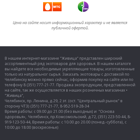
Цена на сайте носит информационный характер и не является
публичной офертой.
В нашем интернет-магазине "Живица" представлен широкий
ассортиментный ряд экотоваров для здоровья. В нашем каталоге
вы найдете все необходимые укрепляющие товары, изготовленные
только из натуральног сырья. Заказать экотовары с доставкой по
Челябинску можно прямо сейчас, оформив покупку на сайте или по
телефону 8 (351) 777-21-77. Продажа экопродукции, представленной
на сайте, так же осуществляется в наших розничных магазинах •
"Живица",
Челябинск, пр. Ленина, д.29, 2 эт. (ост. "Центральный рынок" в
сторону ЧТЗ) (351) 777-21-77, 8-952-519-28-34
Время работы: с 09.00 до 21.00 (без выходных) и "Основа
здоровья», Челябинск, пр.Комсомольский, д.72, (351) 223-50-44, 8-
919-123-50-44, Время работы: с 10.00 до 20.00 (понед.-суббота), с
10:00 до 18:00 (воскресенье)