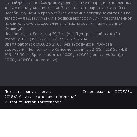
вы найдете все необходимые укрепляющие товары, изготовленные
только из натуральног сырья. Заказать экотовары с доставкой по
Челябинску можно прямо сейчас, оформив покупку на сайте или по
телефону 8 (351) 777-21-77. Продажа экопродукции, представленной
на сайте, так же осуществляется в наших розничных магазинах •
"Живица",
Челябинск, пр. Ленина, д.29, 2 эт. (ост. "Центральный рынок" в
сторону ЧТЗ) (351) 777-21-77, 8-952-519-28-34
Время работы: с 09.00 до 21.00 (без выходных) и "Основа
здоровья», Челябинск, пр.Комсомольский, д.72, (351) 223-50-44, 8-
919-123-50-44, Время работы: с 10.00 до 20.00 (понед.-суббота), с
10:00 до 18:00 (воскресенье)
Показать полную версию
Сопровождение
OCDEV.RU
2018 © Магазин экотоваров "Живица"
Интернет-магазин экотоваров