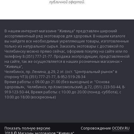
публичной офертой.
В нашем интернет-магазине "Живица" представлен широкий
ассортиментный ряд экотоваров для здоровья. В нашем каталоге
вы найдете все необходимые укрепляющие товары, изготовленные
только из натуральног сырья. Заказать экотовары с доставкой по
Челябинску можно прямо сейчас, оформив покупку на сайте или по
телефону 8 (351) 777-21-77. Продажа экопродукции, представленной
на сайте, так же осуществляется в наших розничных магазинах •
"Живица",
Челябинск, пр. Ленина, д.29, 2 эт. (ост. "Центральный рынок" в
сторону ЧТЗ) (351) 777-21-77, 8-952-519-28-34
Время работы: с 09.00 до 21.00 (без выходных) и "Основа
здоровья», Челябинск, пр.Комсомольский, д.72, (351) 223-50-44, 8-
919-123-50-44, Время работы: с 10.00 до 20.00 (понед.-суббота), с
10:00 до 18:00 (воскресенье)
Показать полную версию
Сопровождение
OCDEV.RU
2018 © Магазин экотоваров "Живица"