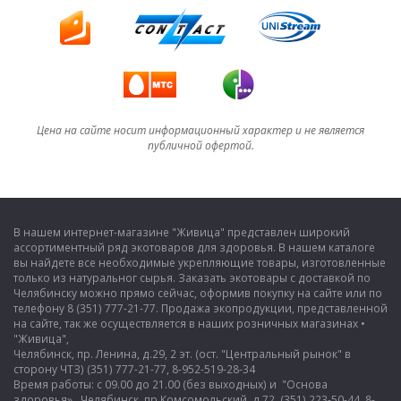
Цена на сайте носит информационный характер и не является
публичной офертой.
В нашем интернет-магазине "Живица" представлен широкий
ассортиментный ряд экотоваров для здоровья. В нашем каталоге
вы найдете все необходимые укрепляющие товары, изготовленные
только из натуральног сырья. Заказать экотовары с доставкой по
Челябинску можно прямо сейчас, оформив покупку на сайте или по
телефону 8 (351) 777-21-77. Продажа экопродукции, представленной
на сайте, так же осуществляется в наших розничных магазинах •
"Живица",
Челябинск, пр. Ленина, д.29, 2 эт. (ост. "Центральный рынок" в
сторону ЧТЗ) (351) 777-21-77, 8-952-519-28-34
Время работы: с 09.00 до 21.00 (без выходных) и "Основа
здоровья», Челябинск, пр.Комсомольский, д.72, (351) 223-50-44, 8-