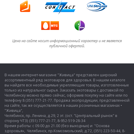
Цена на сайте носит информационный характер и не является
публичной офертой.
В нашем интернет-магазине "Живица" представлен широкий
ассортиментный ряд экотоваров для здоровья. В нашем каталоге
вы найдете все необходимые укрепляющие товары, изготовленные
только из натуральног сырья. Заказать экотовары с доставкой по
Челябинску можно прямо сейчас, оформив покупку на сайте или по
телефону 8 (351) 777-21-77. Продажа экопродукции, представленной
на сайте, так же осуществляется в наших розничных магазинах •
"Живица",
Челябинск, пр. Ленина, д.29, 2 эт. (ост. "Центральный рынок" в
сторону ЧТЗ) (351) 777-21-77, 8-952-519-28-34
Время работы: с 09.00 до 21.00 (без выходных) и "Основа
здоровья», Челябинск, пр.Комсомольский, д.72, (351) 223-50-44, 8-