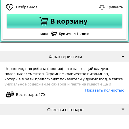
В избранное
Сравнить
0
В корзину
или
Купить в 1 клик
Характеристики
Черноплодная рябина (арония) - это настоящий кладезь
полезных элементов! Огромное количество витаминов,
которые в разы превосходят показатели у других ягод, а также
уникальное содержание сахаров и пектина имеют еще и
приятный бонус - оригинальный кисло-сладковатый вкус с
Показать полностью
характерной терпкостью. При изготовлении цукатов из рябины
Вес товара: 170 г
важно сохранить целебные качества плодов. Поэтому мы
полностью отказались от термической обработки, добившись
Отзывы о товаре
получения максимально полезного и вкусного лакомства для
вас и ваших детей.
Помимо богатого состава остался практически неизменным и