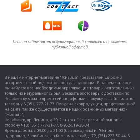
Цена на сайте носит информационный характер и не является
публичной офертой.
В нашем интернет-магазине "Живица" представлен широкий
ассортиментный ряд экотоваров для здоровья. В нашем каталоге
вы найдете все необходимые укрепляющие товары, изготовленные
только из натуральног сырья. Заказать экотовары с доставкой по
Челябинску можно прямо сейчас, оформив покупку на сайте или по
телефону 8 (351) 777-21-77. Продажа экопродукции, представленной
на сайте, так же осуществляется в наших розничных магазинах •
"Живица",
Челябинск, пр. Ленина, д.29, 2 эт. (ост. "Центральный рынок" в
сторону ЧТЗ) (351) 777-21-77, 8-952-519-28-34
Время работы: с 09.00 до 21.00 (без выходных) и "Основа
здоровья», Челябинск, пр.Комсомольский, д.72, (351) 223-50-44, 8-