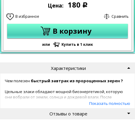
180
Цена:
Р
В избранное
Сравнить
0
В корзину
или
Купить в 1 клик
Характеристики
Чем полезен
быстрый завтрак из пророщенных зерен ?
Цельные злаки обладают мощной биоэнергетикой, которую
они вобрали от земли, солнца и дождевой влаги. После
проращивания, количество
полезных веществ
Показать полностью
увеличивается более чем в
15 раз
! В этом и кроется секрет
Отзывы о товаре
быстрого завтрака, его называют
"живой едой"
.
Ежедневно
употребляя
пророщенные злаки на завтрак
:
- получите прилив сил и энергии;
- нормализуется обмен веществ;