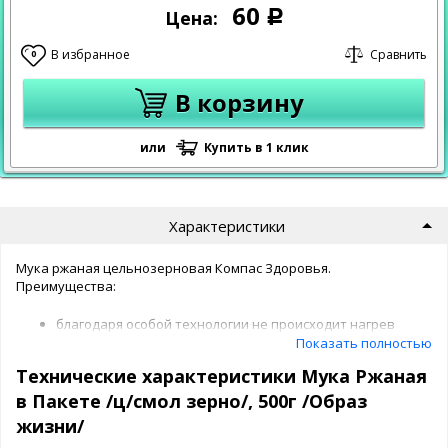
60
Цена:
Р
В избранное
Сравнить
0
В корзину
или
Купить в 1 клик
Характеристики
Мука ржаная цельнозерновая Компас Здоровья.
Преимущества:
благодаря особой технологии не происходит нагрев
зерна (t<40°C);
Показать полностью
сохраняет витамины и минералы;
Технические характеристики Мука Ржаная
помогает контролировать вес;
содержит оболочку зерна, эндосперм и зародыш.
в Пакете /ц/смол зерно/, 500г /Образ
жизни/
Зародыш: содержит витамины и полиненасыщенные кислоты и
т.д. - 15% массы зерна.