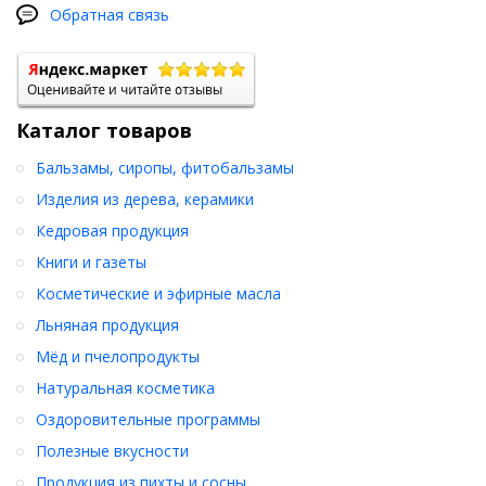
Обратная связь
примесей, квас лучше приготовить в стеклянной посуде.
Состав: мука ржаная из цельного зерна.
Срок хранения: 10 мес. хранить при температуре не выше 25С в
сухом месте
Каталог товаров
Бальзамы, сиропы, фитобальзамы
Изделия из дерева, керамики
Кедровая продукция
Книги и газеты
Косметические и эфирные масла
Льняная продукция
Мёд и пчелопродукты
Натуральная косметика
Оздоровительные программы
Полезные вкусности
Продукция из пихты и сосны