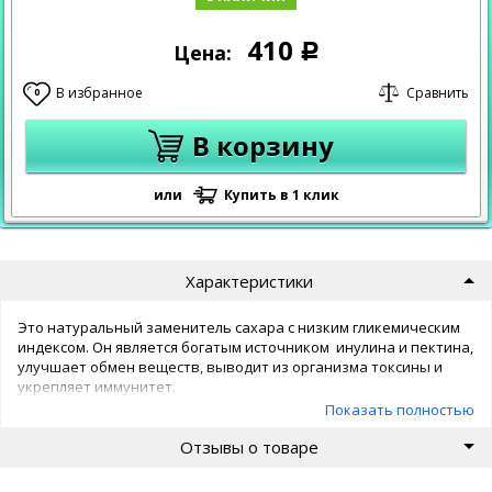
410
Цена:
Р
В избранное
Сравнить
0
В корзину
или
Купить в 1 клик
Характеристики
Это натуральный заменитель сахара с низким гликемическим
индексом. Он является богатым источником инулина и пектина,
улучшает обмен веществ, выводит из организма токсины и
укрепляет иммунитет.
Топинамбур
– это растение, плоды которого известны под
Показать полностью
названием «земляная груша» . Сироп из топинамбура- это
Отзывы о товаре
натуральный заменитель сахара с большим количеством
полезных свойств