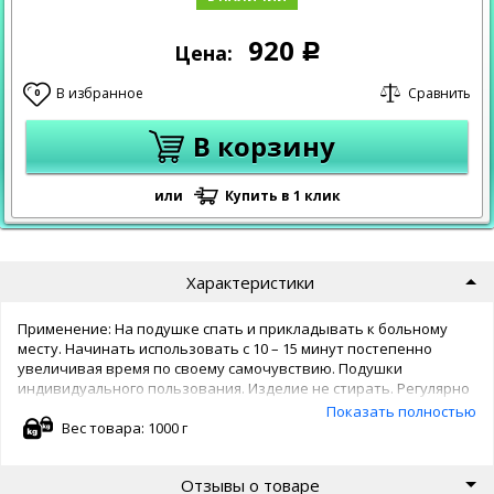
920
Цена:
Р
В избранное
Сравнить
0
В корзину
или
Купить в 1 клик
Характеристики
Применение: На подушке спать и прикладывать к больному
месту. Начинать использовать с 10 – 15 минут постепенно
увеличивая время по своему самочувствию. Подушки
индивидуального пользования. Изделие не стирать. Регулярно
сушить на солнце (подзаряжается). По мере исчезновения
Показать полностью
запаха, подушку желательно сжечь, т.к. она впитала в себя
Вес товара: 1000 г
негативную информацию, и заменить на кедровую.
Отзывы о товаре