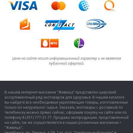
Цена на сайте носит информационный характер и не является
публичной офертой.
В нашем интернет-магазине "Живица" представлен широкий
ассортиментный ряд экотоваров для здоровья. В нашем каталоге
вы найдете все необходимые укрепляющие товары, изготовленные
только из натуральног сырья. Заказать экотовары с доставкой по
Челябинску можно прямо сейчас, оформив покупку на сайте или по
телефону 8 (351) 777-21-77. Продажа экопродукции, представленной
на сайте, так же осуществляется в наших розничных магазинах •
"Живица",
Челябинск, пр. Ленина, д.29, 2 эт. (ост. "Центральный рынок" в