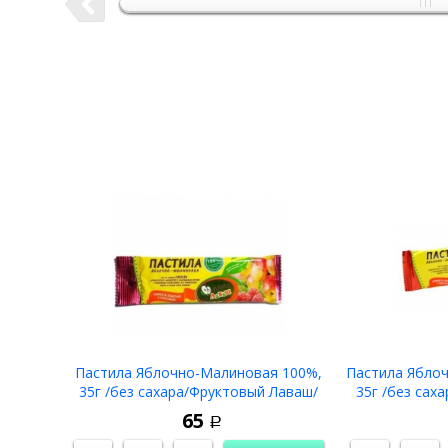
Пастила Яблочно-Малиновая 100%,
Пастила Ябло
35г /без сахара/Фруктовый Лаваш/
35г /без сах
65
Р