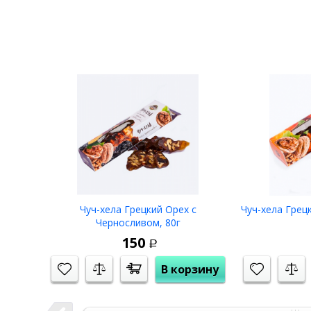
Срок годности:
12 мес.
Хранить
при t 0-25 С в сухом темном месте.
Состав:
яблоко, клюква.
Приятного аппетита!
Купить
прямо сейчас
Пастила яблочно-клюквенная
(35
Чуч-хела Грецкий Орех с
Чуч-хела Грецк
Черносливом, 80г
150
Р
В корзину