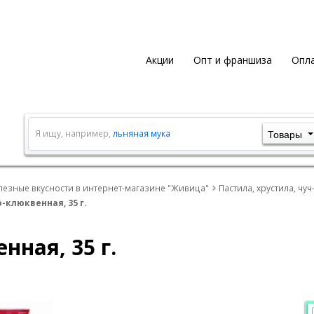
Акции
Опт и франшиза
Опла
Товары
Я ищу, например,
льняная мука
лезные вкусности в интернет-магазине "Живица"
Пастила, хрустила, чу
-клюквенная, 35 г.
ная, 35 г.