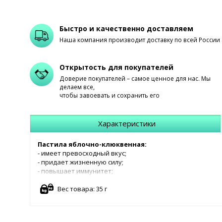
Быстро и качественно доставляем
Наша компания производит доставку по всей России
Открытость для покупателей
Доверие покупателей – самое ценное для нас. Мы
делаем все,
чтобы завоевать и сохранить его
Характеристики
Пастила яблочно-клюквенная:
- имеет превосходный вкус;
- придает жизненную силу;
- повышает иммунитет;
- улучшает работу желудка;
- очищает организм;
Вес товара: 35 г
- обладает антимикробным и противовоспалительным д
Пищевая ценность 100 г. продукта:
жиры - 0,4 г., белки -