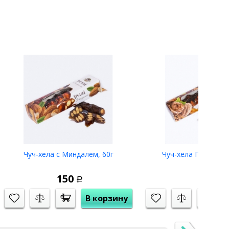
Чуч-хела с Миндалем, 60г
Чуч-хела Грецкий О
150
150
Р
Р
В корзину