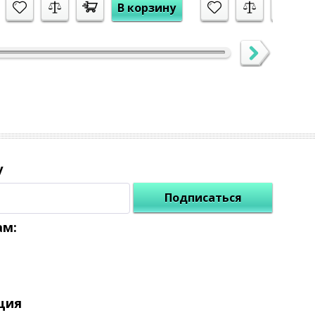
В корзину
у
Подписаться
ам:
ция