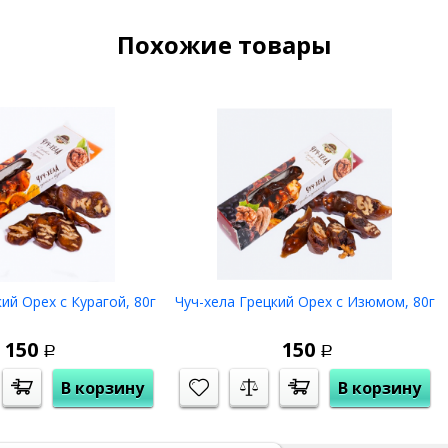
Похожие товары
 г.)
с доставкой по всей России !
ий Орех с Курагой, 80г
Чуч-хела Грецкий Орех с Изюмом, 80г
150
150
Р
Р
В корзину
В корзину