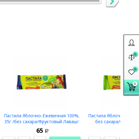
0
0
0
Пастила Яблочно-Ежевичная 100%,
Пастила Яблочная с Кив
35г /без сахара/Фруктовый Лаваш/
без сахара/Фруктов
65
65
Р
Р