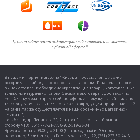
Цена на сайте носит информационный характер и не является
публичной офертой.
В нашем интернет-магазине "Живица" представлен широкий
ассортиментный ряд экотоваров для здоровья. В нашем каталоге
вы найдете все необходимые укрепляющие товары, изготовленные
только из натуральног сырья. Заказать экотовары с доставкой по
Челябинску можно прямо сейчас, оформив покупку на сайте или по
телефону 8 (351) 777-21-77. Продажа экопродукции, представленной
на сайте, так же осуществляется в наших розничных магазинах •
"Живица",
Челябинск, пр. Ленина, д.29, 2 эт. (ост. "Центральный рынок" в
сторону ЧТЗ) (351) 777-21-77, 8-952-519-28-34
Время работы: с 09.00 до 21.00 (без выходных) и "Основа
здоровья», Челябинск, пр.Комсомольский, д.72, (351) 223-50-44, 8-