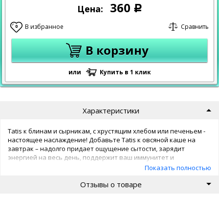
360
Цена:
Р
В избранное
Сравнить
0
В корзину
или
Купить в 1 клик
Характеристики
Tatis к блинам и сырникам, с хрустящим хлебом или печеньем -
настоящее наслаждение! Добавьте Tatis к овсяной каше на
завтрак – надолго придает ощущение сытости, зарядит
энергией на весь день, поддержит ваш иммунитет и
нормализует обмен веществ.
Показать полностью
Отзывы о товаре
Как известно, кокос содержит множество целебных веществ,
натуральных масел и антиоксидантов, в нем содержится калий,
кальций, магний, фосфор, витамин Е, С и клетчатка. Стоит также
отметить, что мякоть кокоса улучшает кишечную флору,