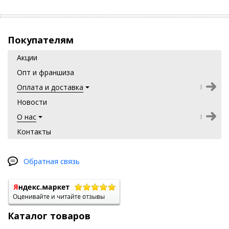
пищеварение и зрение, ускоряет восстановительные процессы
организма (за счет своего противовоспалительного и
антимикробного воздействия), поддерживает иммунитет,
препятствует возникновению сердечно-сосудистых и
онкологических заболеваний!
Покупателям
Акции
Опт и франшиза
Оплата и доставка
Новости
О нас
Контакты
Обратная связь
Каталог товаров