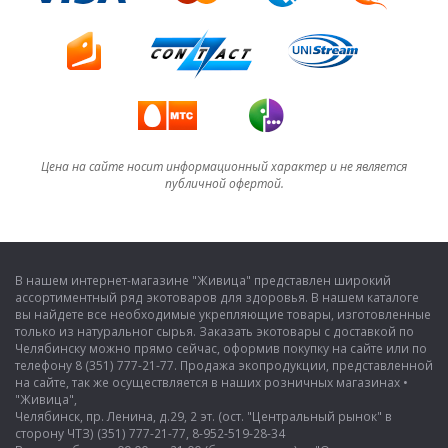
Цена на сайте носит информационный характер и не является
публичной офертой.
В нашем интернет-магазине "Живица" представлен широкий
ассортиментный ряд экотоваров для здоровья. В нашем каталоге
вы найдете все необходимые укрепляющие товары, изготовленные
только из натуральног сырья. Заказать экотовары с доставкой по
Челябинску можно прямо сейчас, оформив покупку на сайте или по
телефону 8 (351) 777-21-77. Продажа экопродукции, представленной
на сайте, так же осуществляется в наших розничных магазинах •
"Живица",
Челябинск, пр. Ленина, д.29, 2 эт. (ост. "Центральный рынок" в
сторону ЧТЗ) (351) 777-21-77, 8-952-519-28-34