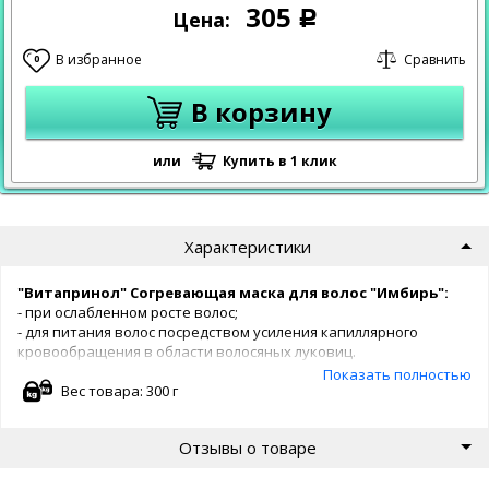
305
Цена:
Р
В избранное
Сравнить
0
В корзину
или
Купить в 1 клик
Характеристики
"Витапринол" Согревающая маска для волос "Имбирь":
- при ослабленном росте волос;
- для питания волос посредством усиления капиллярного
кровообращения в области волосяных луковиц.
Показать полностью
Вес товара: 300 г
Способ применения:
нанесите маску тонким слоем на чистые
волосы, зафиксируйте на 10-20 мин., после чего смойте остатки
Отзывы о товаре
маски теплой водой.
Для усиления согревающего действия голову рекомендуется
закрыть шапочкой.