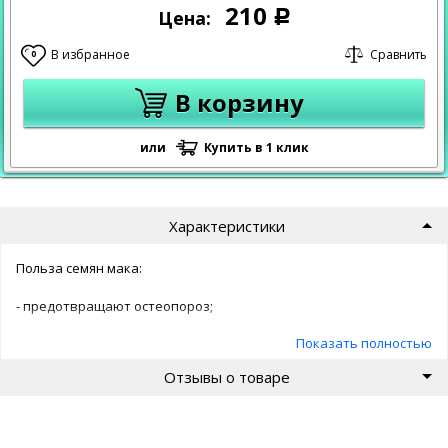
210
Цена:
Р
В избранное
Сравнить
0
В корзину
или
Купить в 1 клик
Характеристики
Польза семян мака:
- предотвращают остеопороз;
Показать полностью
- защищают от спазмов мышц и сосудов;
Отзывы о товаре
- поддерживают правильный состав процессов;
- защищают от склеротических процессов;