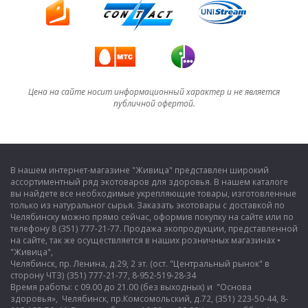
Цена на сайте носит информационный характер и не является
публичной офертой.
В нашем интернет-магазине "Живица" представлен широкий
ассортиментный ряд экотоваров для здоровья. В нашем каталоге
вы найдете все необходимые укрепляющие товары, изготовленные
только из натуральног сырья. Заказать экотовары с доставкой по
Челябинску можно прямо сейчас, оформив покупку на сайте или по
телефону 8 (351) 777-21-77. Продажа экопродукции, представленной
на сайте, так же осуществляется в наших розничных магазинах •
"Живица",
Челябинск, пр. Ленина, д.29, 2 эт. (ост. "Центральный рынок" в
сторону ЧТЗ) (351) 777-21-77, 8-952-519-28-34
Время работы: с 09.00 до 21.00 (без выходных) и "Основа
здоровья», Челябинск, пр.Комсомольский, д.72, (351) 223-50-44, 8-