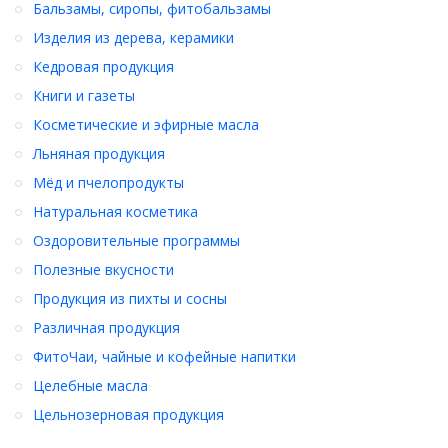
Бальзамы, сиропы, фитобальзамы
удобрений.
Изделия из дерева, керамики
Состав: семена мака.
Кедровая продукция
Противопоказания: индивидуальная непереносимость.
Книги и газеты
Косметические и эфирные масла
Льняная продукция
Мёд и пчелопродукты
Натуральная косметика
Оздоровительные программы
Полезные вкусности
Продукция из пихты и сосны
Различная продукция
ФитоЧаи, чайные и кофейные напитки
Целебные масла
Цельнозерновая продукция