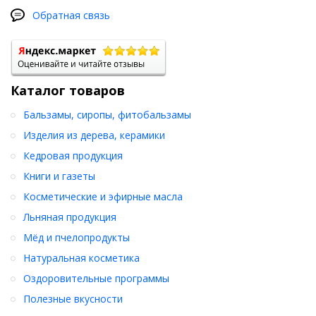
Состав:
льняное масло, экстракты володушки, зверобоя,
лопуха, свёклы, амаранта, кипрея, моркови.
Обратная связь
Купить
прямо сейчас
Эликсир "Для печени», масло льняное
(200 мл.)
с доставкой по всей России !
Каталог товаров
Бальзамы, сиропы, фитобальзамы
Изделия из дерева, керамики
Кедровая продукция
Книги и газеты
Косметические и эфирные масла
Льняная продукция
Мёд и пчелопродукты
Натуральная косметика
Оздоровительные программы
Полезные вкусности