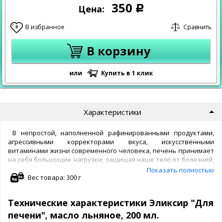
350
Цена:
Р
В избранное
Сравнить
0
В корзину
или
Купить в 1 клик
Характеристики
В непростой, наполненной рафинированными продуктами,
агрессивными корректорами вкуса, искусственными
витаминами жизни современного человека, печень принимает
на себя большущие нагрузки, защищая наше тело от болезней,
стрессов и просто от недоброкачественных продуктов
Показать полностью
повседневного питания.
Вес товара: 300 г
Эликсир "для печени"
может
оказать существенную помощь в противодействии их
негативному влиянию на организм в любом возрасте.
Технические характеристики Эликсир "Для
Действенная помощь печени, изменённой в своей работе
желчнокаменной болезнью, ненормальной работой
печени", масло льняное, 200 мл.
желчевыводящих проток, избытком сладких и жирных