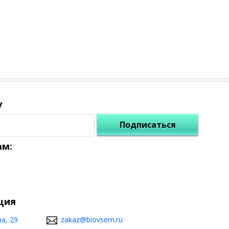
у
Подписаться
ам:
ция
а, 29
zakaz@biovsem.ru