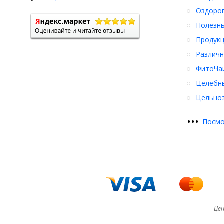
Оздоро
Полезны
Продукц
Различн
ФитоЧаи
Целебн
Цельноз
•
•
•
Посмо
Цен