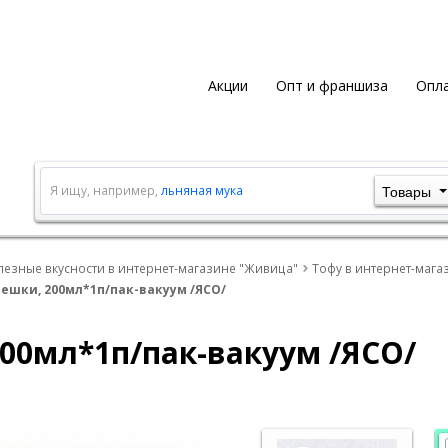
Акции
Опт и франшиза
Опла
Товары
Я ищу, например,
льняная мука
лезные вкусности в интернет-магазине "Живица"
Тофу в интернет-мага
ешки, 200мл*1п/пак-вакуум /ЯСО/
00мл*1п/пак-вакуум /ЯСО/