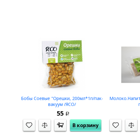
Бобы Соевые "Орешки, 200мл*1п/пак-
Молоко.Напит
вакуум /ЯСО/
55
Р
В корзину