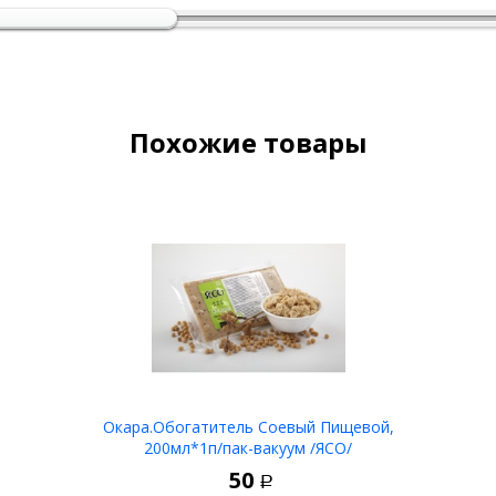
Похожие товары
Окара.Обогатитель Соевый Пищевой,
200мл*1п/пак-вакуум /ЯСО/
50
Р