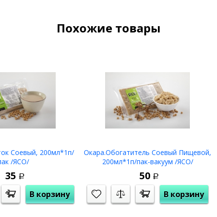
Похожие товары
ок Соевый, 200мл*1п/
Окара.Обогатитель Соевый Пищевой,
пак /ЯСО/
200мл*1п/пак-вакуум /ЯСО/
35
50
Р
Р
В корзину
В корзину