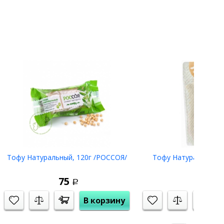
Тофу Натуральный, 120г /РОССОЯ/
Тофу Натуральный, 
75
100
Р
Р
В корзину