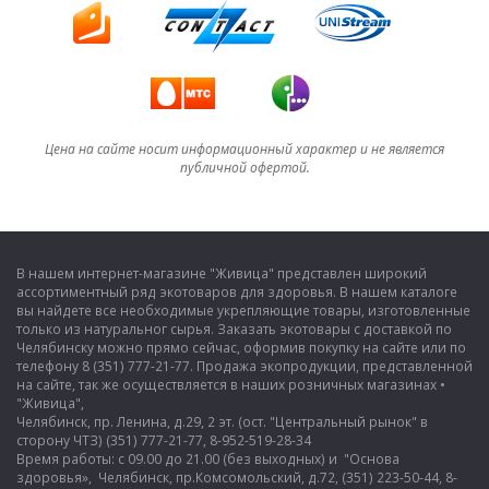
Цена на сайте носит информационный характер и не является
публичной офертой.
В нашем интернет-магазине "Живица" представлен широкий
ассортиментный ряд экотоваров для здоровья. В нашем каталоге
вы найдете все необходимые укрепляющие товары, изготовленные
только из натуральног сырья. Заказать экотовары с доставкой по
Челябинску можно прямо сейчас, оформив покупку на сайте или по
телефону 8 (351) 777-21-77. Продажа экопродукции, представленной
на сайте, так же осуществляется в наших розничных магазинах •
"Живица",
Челябинск, пр. Ленина, д.29, 2 эт. (ост. "Центральный рынок" в
сторону ЧТЗ) (351) 777-21-77, 8-952-519-28-34
Время работы: с 09.00 до 21.00 (без выходных) и "Основа
здоровья», Челябинск, пр.Комсомольский, д.72, (351) 223-50-44, 8-