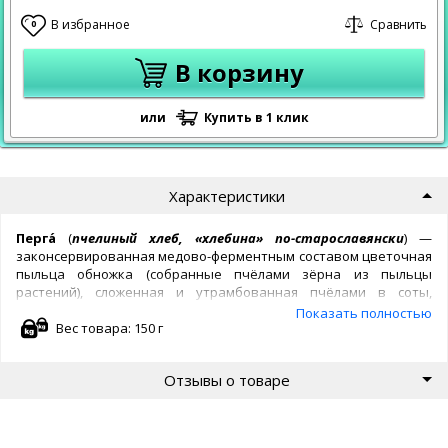
В избранное
Сравнить
0
В корзину
или
Купить в 1 клик
Характеристики
Перга́
(
пчелиный хлеб, «хлебина» по-старославянски
) —
законсервированная медово-ферментным составом цветочная
пыльца обножка (собранные пчёлами зёрна из пыльцы
растений), сложенная и утрамбованная пчёлами в соты,
прошедшая процесс проращивания пыльцевых зёрен и
Показать полностью
законсервированная молочнокислым брожением.
Вес товара: 150 г
"
Перга
собирается или с волосков тела, к которым она пристаёт с
Отзывы о товаре
открытых пыльников при влезании пчелы в цветок или
непосредственно прогрызанием нераскрытых ещё пыльников; при
этом пчела действует всеми своими ногами и сосредоточивает
пыльцу в корзиночках и щёточках; чтобы перга не спадала, она