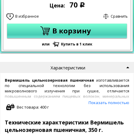
70
Цена:
Р
В избранное
Сравнить
0
В корзину
или
Купить в 1 клик
Характеристики
Вермишель цельнозерновая
пшеничная
изготавливается
по специальной технологии без использования
микроволнового излучения при сушке, отличается
повышенным содержанием пищевых волокон, минеральных
веществ, витаминов, макро- и микроэлементов.
Показать полностью
Вес товара: 400 г
Вермишель цельнозерновая пшеничная:
- способствует общему оздоровлению организма;
Технические характеристики Вермишель
- выводит шлаки из организма;
- заставляет организм сжигать жир;
цельнозерновая пшеничная, 350 г.
- содействует устранению дисбактериоза кишечника;