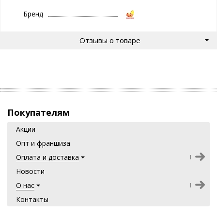
- вермишель для диабетиков !
Бренд
Состав:
мука обойная, не содержит улучшителей.
Отзывы о товаре
Купить
прямо сейчас
Вермишель
цельнозерновая
п
шеничная
(350 г.)
с доставкой по всей
России !
Покупателям
Акции
Опт и франшиза
Оплата и доставка
Новости
О нас
Контакты