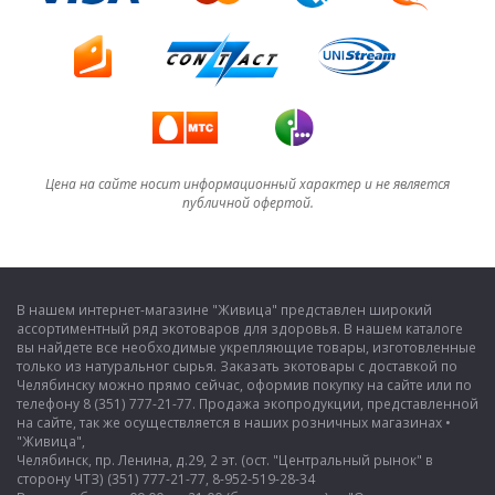
Цена на сайте носит информационный характер и не является
публичной офертой.
В нашем интернет-магазине "Живица" представлен широкий
ассортиментный ряд экотоваров для здоровья. В нашем каталоге
вы найдете все необходимые укрепляющие товары, изготовленные
только из натуральног сырья. Заказать экотовары с доставкой по
Челябинску можно прямо сейчас, оформив покупку на сайте или по
телефону 8 (351) 777-21-77. Продажа экопродукции, представленной
на сайте, так же осуществляется в наших розничных магазинах •
"Живица",
Челябинск, пр. Ленина, д.29, 2 эт. (ост. "Центральный рынок" в
сторону ЧТЗ) (351) 777-21-77, 8-952-519-28-34