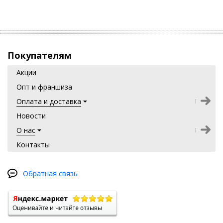
и развиться как энергия, не способная
творить. А энергия, не способная творить
божественное, являет собой только одно –
энергию разрушающую. Третьей энергии,
например, созерцающей, то есть не
Покупателям
принадлежащей ни к творящей, ни к
Акции
разрушающей, не существует. Поэтому
Опт и франшиза
мы уделяем огромное внимание
значению семьи.
Оплата и доставка
Новости
Людям, которые начинают по-новому
О нас
мыслить, чтобы создавать свою жизнь
гармоничной, данная книга может
Контакты
принести пользу.
Обратная связь
Купить
прямо сейчас
Саврасов А. «Семья
- космическая единица»
(книгу)
с
доставкой по всей России !