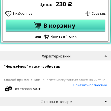
230
Цена:
Р
В избранное
Сравнить
0
В корзину
или
Купить в 1 клик
Характеристики
"Нормафлор" маска-пробиотик
Способ применения:
нанесите маску тонким слоем на чистые
волосы, завиксируйте на несколько минут, после чего смойте
Показать полностью
остатки маски теплой водой.
Вес товара: 500 г
Активные компоненты:
культура пропионовокислых
Отзывы о товаре
бактерий на натуральном молоке.
Косметические ингредиенты:
дихикварт, глицерин
растительный, диметиконы.