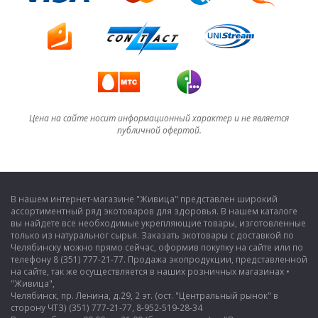
Цена на сайте носит информационный характер и не является
публичной офертой.
В нашем интернет-магазине "Живица" представлен широкий
ассортиментный ряд экотоваров для здоровья. В нашем каталоге
вы найдете все необходимые укрепляющие товары, изготовленные
только из натуральног сырья. Заказать экотовары с доставкой по
Челябинску можно прямо сейчас, оформив покупку на сайте или по
телефону 8 (351) 777-21-77. Продажа экопродукции, представленной
на сайте, так же осуществляется в наших розничных магазинах •
"Живица",
Челябинск, пр. Ленина, д.29, 2 эт. (ост. "Центральный рынок" в
сторону ЧТЗ) (351) 777-21-77, 8-952-519-28-34