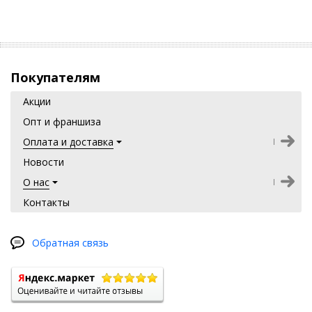
Срок хранения:
1 год при комнатной температуре, не хранить
на солнце.
Покупателям
Купить
прямо сейчас
"Нормафлор" маска-пробиотик
(400 мл.)
с доставкой по всей России !
Акции
Опт и франшиза
Оплата и доставка
Новости
О нас
Контакты
Обратная связь