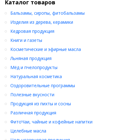
Фарш также можно использовать для приготовления паштетов,
Каталог товаров
макарон по-флотски, овощных тефтелей, как начинку для
пирожков, пельменей, голубцов или в качестве гарниров.
Бальзамы, сиропы, фитобальзамы
Изделия из дерева, керамики
Из пакета хлопьев получится
600 г. фарша
или
12 котлет
среднего размера
.
Кедровая продукция
Книги и газеты
Пищевая ценность на 100 г.:
белки - 20 г., жиры - 1 г., углеводы -
48,8 г.
Косметические и эфирные масла
Энергетическая ценность:
284 ккал / 1188 кДж
Льняная продукция
Мёд и пчелопродукты
Срок годности:
12 месяцев
Хранить
при t не более +20 % и относительной влажности
Натуральная косметика
воздуха не более 75 %.
Оздоровительные программы
Полезные вкусности
Купить
прямо сейчас
Котлеты чечевичные быстрого
приготовления с чесноком
(230 г.)
с доставкой по всей
Продукция из пихты и сосны
России !
Различная продукция
ФитоЧаи, чайные и кофейные напитки
Целебные масла
Цельнозерновая продукция