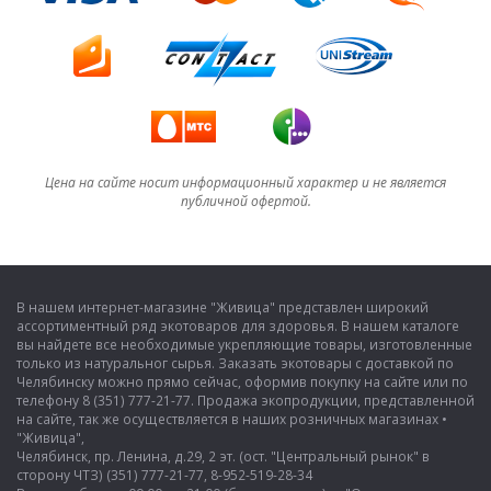
Цена на сайте носит информационный характер и не является
публичной офертой.
В нашем интернет-магазине "Живица" представлен широкий
ассортиментный ряд экотоваров для здоровья. В нашем каталоге
вы найдете все необходимые укрепляющие товары, изготовленные
только из натуральног сырья. Заказать экотовары с доставкой по
Челябинску можно прямо сейчас, оформив покупку на сайте или по
телефону 8 (351) 777-21-77. Продажа экопродукции, представленной
на сайте, так же осуществляется в наших розничных магазинах •
"Живица",
Челябинск, пр. Ленина, д.29, 2 эт. (ост. "Центральный рынок" в
сторону ЧТЗ) (351) 777-21-77, 8-952-519-28-34