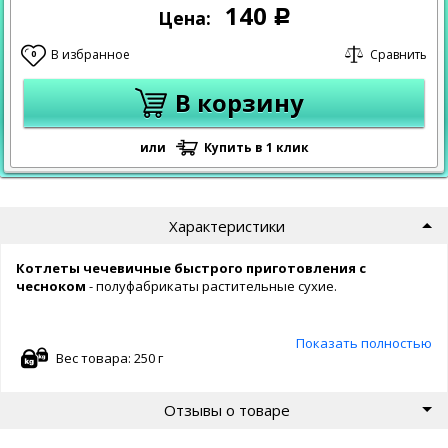
140
Цена:
Р
В избранное
Сравнить
0
В корзину
или
Купить в 1 клик
Характеристики
Котлеты чечевичные быстрого приготовления с
чесноком
- полуфабрикаты растительные сухие.
Состав:
хлопья натуральные чечевичные, хлопья
Показать полностью
натуральные ячменные, панировка чечевичная, соль, чеснок,
Вес товара: 250 г
куркума, черный перец..
Отзывы о товаре
Большой пакет:
смесь чечевичных и ячменных хлопьев для
приготовления фарша.