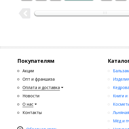
Пищевая ценность в 100г продукта:
Калорийность
Белки
Жиры
Углеводы
427,3 ккал
18 г
22,8г
38,6 г
Срок и условия хранения: 9 месяцев с даты, указанной н
хлебными вредителями при температуре не выше +25С и
Покупателям
Катало
Акции
Бальзам
Опт и франшиза
Изделия
Оплата и доставка
Кедрова
Новости
Книги и
О нас
Космети
Контакты
Льняная
Мёд и п