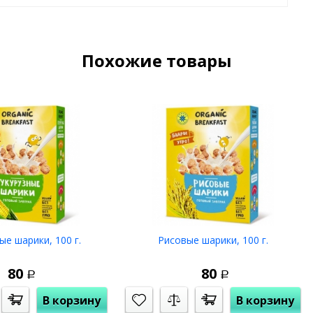
то сделает ваш завтрак не только еще более полезным, но
Похожие товары
е ложки).
у.
имии;
оксидантов, аминокислот;
ие нервной, сердечно-сосудистой, пищеварительной систем;
на тёмного, крупа гречневая воздушная, семена льна
ые шарики, 100 г.
Рисовые шарики, 100 г.
 голосемянной (австрийской), семена кунжута чёрного,
80
80
Р
Р
ой воде («Ключ Здоровья») и затем высушивается в
В корзину
В корзину