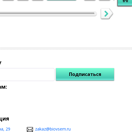
у
Подписаться
ам:
ция
а, 29
zakaz@biovsem.ru