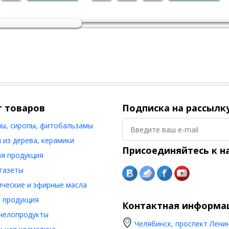
а упаковке, хранить в сухом чистом месте, не зараженном
 относительной влажности не более 75%.
г товаров
Подписка на рассылк
ы, сиропы, фитобальзамы
 из дерева, керамики
Присоединяйтесь к н
я продукция
 газеты
ческие и эфирные масла
 продукция
Контактная информа
челопродукты
Челябинск, проспект Ленин