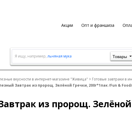
Акции
Опт и франшиза
Опла
Товары
Я ищу, например,
льняная мука
лезные вкусности в интернет-магазине "Живица"
Готовые завтраки в и
лезный Завтрак из пророщ. Зелёной Гречки, 200г*1пак /Fun & Food
Завтрак из пророщ. Зелёной 