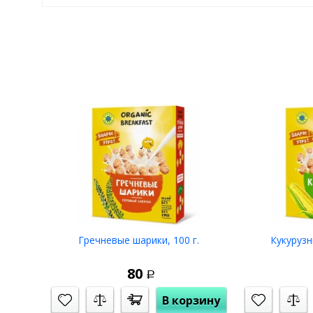
По желанию, можно добавить любые фрукты или ягоды. Э
и красивым.
Этой упаковки вам хватит на ~4-6 порций (по 2-3 столовы
Также эту смесь можно добавлять в каши, творог, выпечк
Чем он хорош и примечателен:
не содержит глютена;
не содержит красителей, консервантов и прочей х
готовый к употреблению продукт;
богатый состав микроэлементов, витаминов, анти
делает ваш иммунитет еще более крепким;
оказывает благоприятное воздействие на состоян
отличный легкий и быстрый перекус.
Состав: сушеная пророщенная зелёная гречка, семена ль
Гречневые шарики, 100 г.
Кукурузн
белого, семена подсолнечника, семена тыквы штирийской
семена конопли очищенные, семена чиа.
80
Р
Крупа для этого завтрака проращивается на артезианск
В корзину
дегидраторах при температуре до 40-42 ˚С.