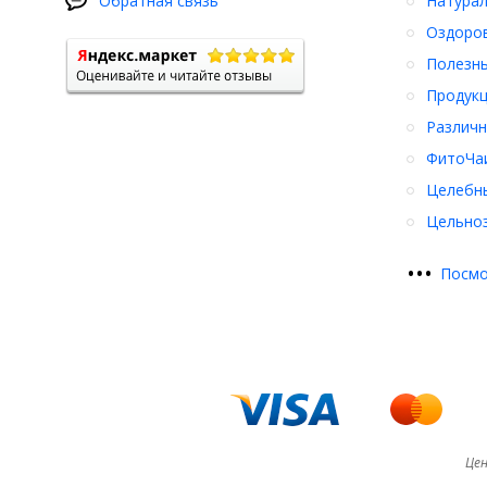
Обратная связь
Натурал
Оздоро
Полезны
Продукц
Различн
ФитоЧаи
Целебн
Цельноз
•
•
•
Посмо
Цен