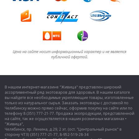
Цена на сайте носит информационный характер и не является
публичной офертой.
В нашем интернет-магазине "Живица" представлен широкий
ассортиментный ряд экотоваров для здоровья. В нашем каталоге
вы найдете все необходимые укрепляющие товары, изготовленные
только из натуральног сырья. Заказать экотовары с доставкой по
Челябинску можно прямо сейчас, оформив покупку на сайте или по
телефону 8 (351) 777-21-77. Продажа экопродукции, представленной
на сайте, так же осуществляется в наших розничных магазинах •
"Живица",
Челябинск, пр. Ленина, д.29, 2 эт. (ост. "Центральный рынок" в
сторону ЧТЗ) (351) 777-21-77, 8-952-519-28-34