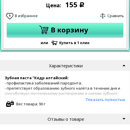
155
Цена:
Р
В избранное
Сравнить
0
В корзину
или
Купить в 1 клик
Характеристики
Зубная паста "Кедр алтайский:
- профилактика заболеваний пародонта;
- препятствует образованию зубного налёта в течении дня и
способствует постепенному растворению и снятию зубного
камня;
Показать полностью
- эффективно очищает зубную поверхность от биологического
Вес товара: 90 г
налёта;
- вычищает межзубные пространства:
Отзывы о товаре
- способствует видимому удалению жёлтого налёта с зубов
(особенно у курильщиков);
- укрепляет дёсна;