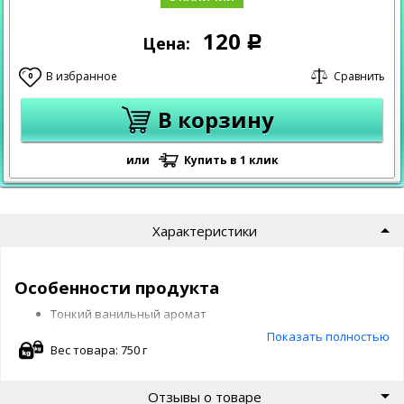
120
Цена:
Р
В избранное
Сравнить
0
В корзину
или
Купить в 1 клик
Характеристики
Особенности продукта
Тонкий ванильный аромат
Нежная кремовая текстура
Показать полностью
Создавайте собственные кулинарные шедевры на
Вес товара: 750 г
основе этого напитка: воздушные коктейли,
оригинальные десеры и вкусные завтраки
Отзывы о товаре