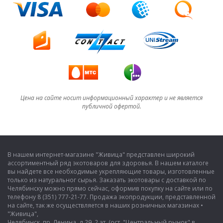
Цена на сайте носит информационный характер и не является
публичной офертой.
В нашем интернет-магазине "Живица" представлен широкий
ассортиментный ряд экотоваров для здоровья. В нашем каталоге
вы найдете все необходимые укрепляющие товары, изготовленные
только из натуральног сырья. Заказать экотовары с доставкой по
Челябинску можно прямо сейчас, оформив покупку на сайте или по
телефону 8 (351) 777-21-77. Продажа экопродукции, представленной
на сайте, так же осуществляется в наших розничных магазинах •
"Живица",
Челябинск, пр. Ленина, д.29, 2 эт. (ост. "Центральный рынок" в