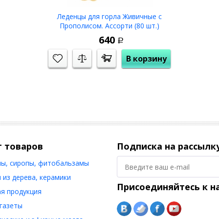
Леденцы для горла Живичные с
Прополисом. Ассорти (80 шт.)
640
Р
В корзину
г товаров
Подписка на рассылк
ы, сиропы, фитобальзамы
 из дерева, керамики
Присоединяйтесь к н
я продукция
 газеты