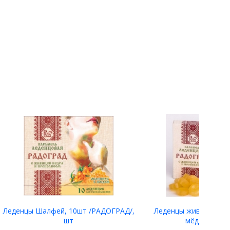
Леденцы Шалфей, 10шт /РАДОГРАД/,
Леденцы живичные с
шт
мёдом (10 шт