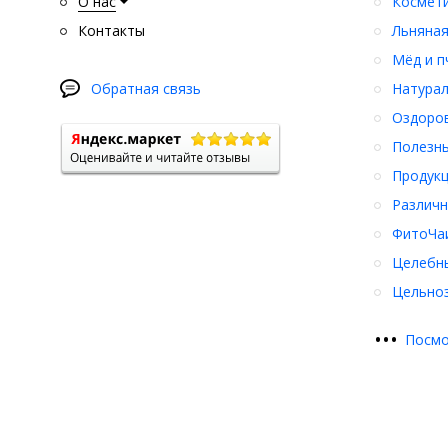
О нас
Космети
Контакты
Льняная
Мёд и п
Обратная связь
Натурал
Оздоро
Полезны
Продукц
Различн
ФитоЧаи
Целебн
Цельноз
•
•
•
Посмо