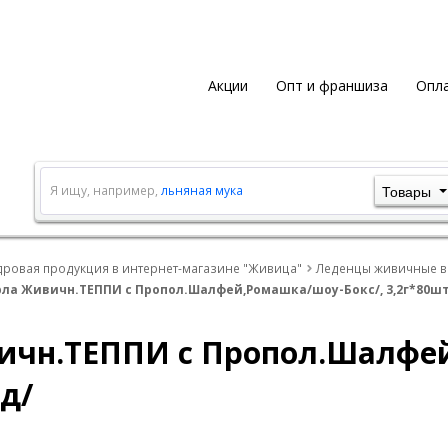
Акции
Опт и франшиза
Опла
Товары
Я ищу, например,
льняная мука
дровая продукция в интернет-магазине "Живица"
Леденцы живичные в
ла Живичн.ТЕППИ с Пропол.Шалфей,Ромашка/шоу-Бокс/, 3,2г*80шт
ичн.ТЕППИ с Пропол.Шалфей
д/