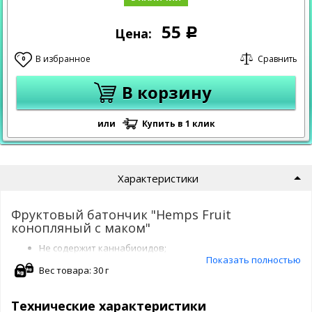
55
Цена:
Р
В избранное
Сравнить
0
В корзину
или
Купить в 1 клик
Характеристики
Фруктовый батончик "Hemps Fruit
конопляный с маком"
Не содержит каннабиоидов;
Показать полностью
Ценный диетический продукт;
Вес товара: 30 г
Для тех кто контролирует свой вес и работу кишечника;
Содержит натуральные фрукты и ягоды;
Без сахара;
Технические характеристики
Vegan Food.