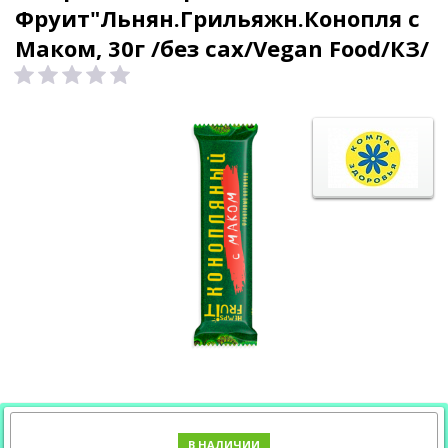
Фруит"Льнян.Грильяжн.Конопля с
Маком, 30г /без сах/Vegan Food/КЗ/
В НАЛИЧИИ