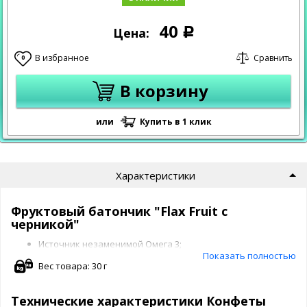
40
Цена:
Р
В избранное
Сравнить
0
В корзину
или
Купить в 1 клик
Характеристики
Фруктовый батончик "Flax Fruit с
черникой"
Источник незаменимой Омега 3;
Показать полностью
Полезная сладость для детей;
Вес товара: 30 г
Для тех кто контролирует свой вес и работу кишечника;
Содержит натуральные фрукты и ягоды;
Без сахара;
Технические характеристики Конфеты
Vegan Food.