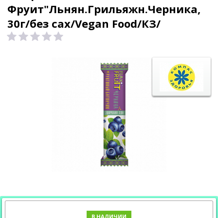
Фруит"Льнян.Грильяжн.Черника,
30г/без сах/Vegan Food/КЗ/
В НАЛИЧИИ