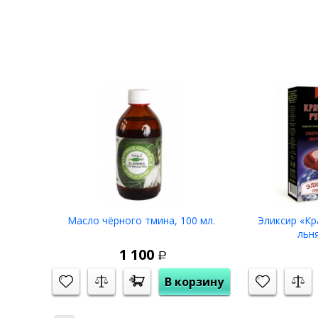
грозят потерей зубов.
Масло чёрного тмина, 100 мл.
Эликсир «Кр
льня
1 100
Р
В корзину