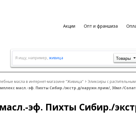
Акции
Опт и франшиза
Опла
Товары
Я ищу, например,
живица
лебные масла в интернет-магазине "Живица"
Эликсиры c растительным
плекс масл.-эф. Пихты Сибир./экстр.д/наружн.прим/, 30мл /Сола
асл.-эф. Пихты Сибир./экст