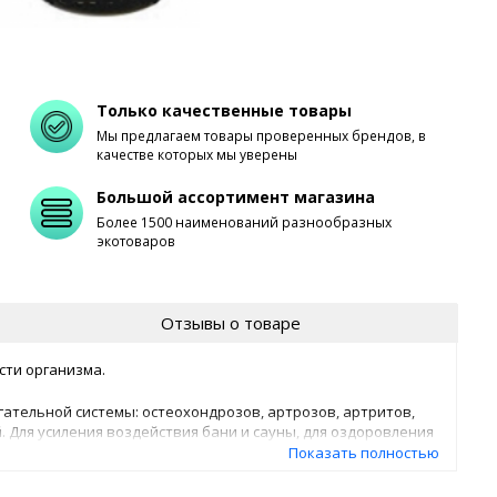
Только качественные товары
Мы предлагаем товары проверенных брендов, в
качестве которых мы уверены
Большой ассортимент магазина
Более 1500 наименований разнообразных
экотоваров
Отзывы о товаре
сти организма.
ательной системы: остеохондрозов, артрозов, артритов,
 Для усиления воздействия бани и сауны, для оздоровления
возбуждении, напряженности и усталости мышц.
Показать полностью
епятствует развитию пародонтоза и пародонтита, которые