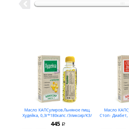
Масло КАПСулиров.Льняное пищ.
Масло КАПСу
Худейка, 0,3г*180капс /Эликсир/КЗ/
Стоп- Диабет, 
445
Р