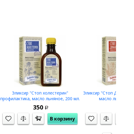
Эликсир "Стоп холестерин"
Эликсир "Стоп Диабет" 
профилактика, масло льняное, 200 мл.
масло льняное, 2
350
350
Р
Р
В корзину