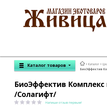
Каталог
Це
Каталог товаров
БиоЭффектив Ком
БиоЭффектив Комплекс м
/Солагифт/
Напиши отзыв первым!