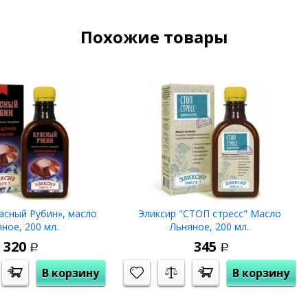
Похожие товары
асный Рубин», масло
Эликсир "СТОП стресс" Масло
ное, 200 мл.
Льняное, 200 мл.
320
345
Р
Р
В корзину
В корзину