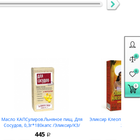
0
0
0
Масло КАПСулиров.Льняное пищ. Для
Эликсир Клеопатры, ма
Сосудов, 0,3г*180капс /Эликсир/КЗ/
200 мл.
445
420
Р
Р