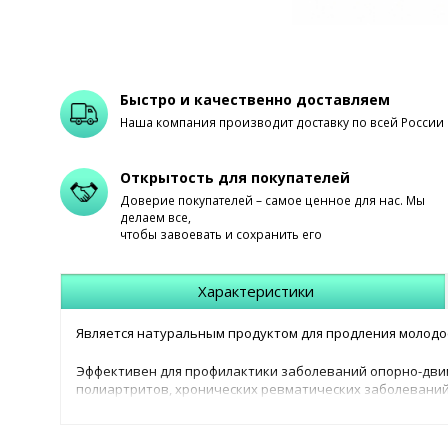
Быстро и качественно доставляем
Наша компания производит доставку по всей России
Открытость для покупателей
Доверие покупателей – самое ценное для нас. Мы
делаем все,
чтобы завоевать и сохранить его
Характеристики
Является натуральным продуктом для продления молодо
Эффективен для профилактики заболеваний опорно-двиг
полиартритов, хронических ревматических заболеваний.
и восстановления сил при утомлении, стрессе, нервном 
Замедляет воспалительные процессы в полости рта, пр