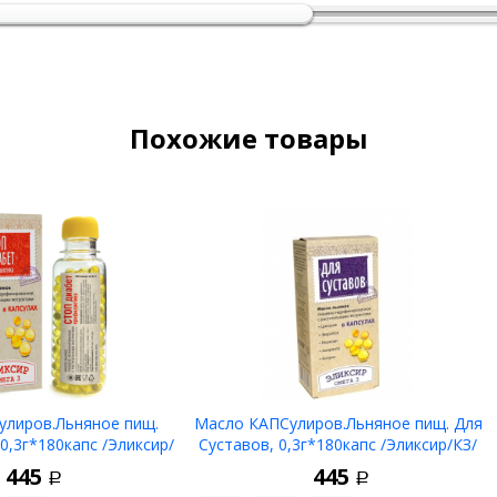
Похожие товары
лиров.Льняное пищ.
Масло КАПСулиров.Льняное пищ. Для
0,3г*180капс /Эликсир/
Суставов, 0,3г*180капс /Эликсир/КЗ/
КЗ/
445
445
Р
Р