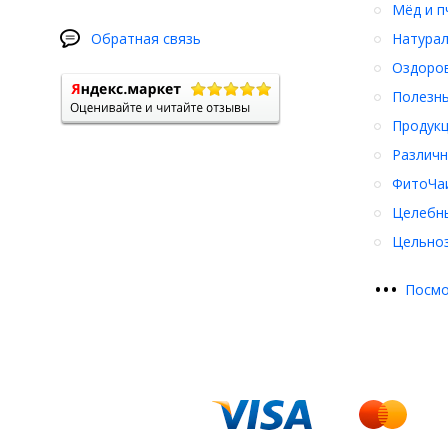
Мёд и п
Обратная связь
Натурал
Оздоро
Полезны
Продукц
Различн
ФитоЧаи
Целебн
Цельноз
•
•
•
Посмо