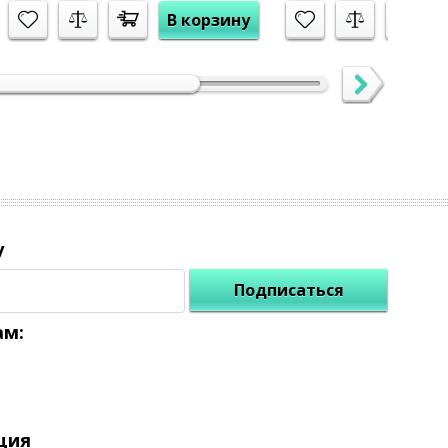
В корзину
у
Подписаться
ам:
ция