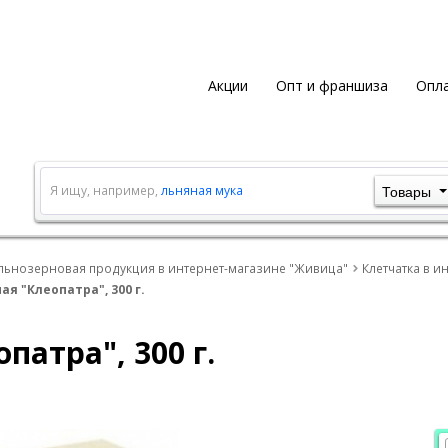
Акции
Опт и франшиза
Опла
Товары
Я ищу, например,
льняная мука
льнозерновая продукция в интернет-магазине "Живица"
Клетчатка в и
я "Клеопатра", 300 г.
патра", 300 г.