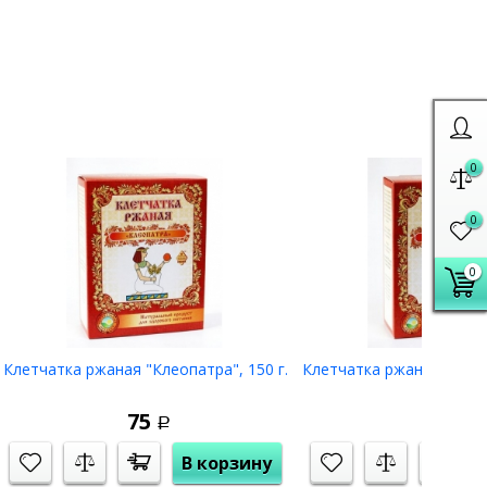
0
0
0
Клетчатка ржаная "Клеопатра", 150 г.
Клетчатка ржаная "С чер
75
75
Р
Р
В корзину