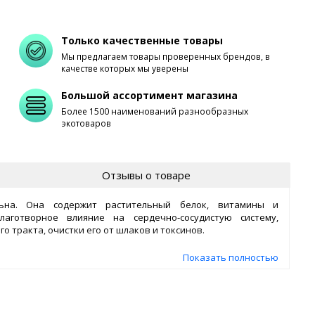
Только качественные товары
Мы предлагаем товары проверенных брендов, в
качестве которых мы уверены
Большой ассортимент магазина
Более 1500 наименований разнообразных
экотоваров
Отзывы о товаре
на. Она содержит растительный белок, витамины и
аготворное влияние на сердечно-сосудистую систему,
 тракта, очистки его от шлаков и токсинов.
шей пшеницы, богатейшим источником витамина Е и
Показать полностью
комендовать
клетчатку льняную "Клеопатра"
как
одления молодости и красоты.
й залить 0,5-0,7 стакана кипятка или молока, тщательно