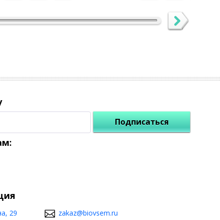
у
Подписаться
ам:
ция
а, 29
zakaz@biovsem.ru