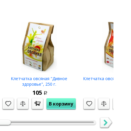
Клетчатка овсяная "Дивное
Клетчатка овсяная "Див
здоровье", 250 г.
200 г.
105
105
Р
Р
В корзину