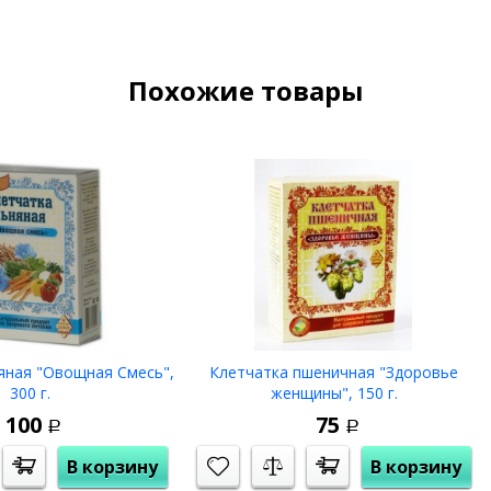
Похожие товары
яная "Овощная Смесь",
Клетчатка пшеничная "Здоровье
300 г.
женщины", 150 г.
100
75
Р
Р
В корзину
В корзину