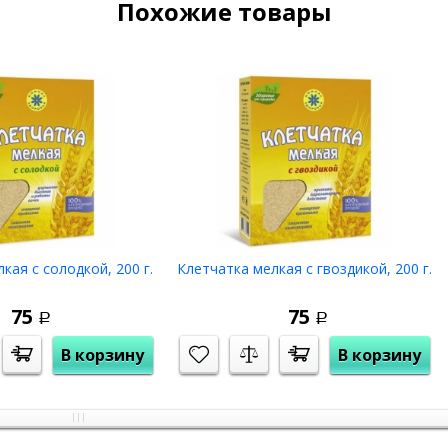
Похожие товары
 виде. Хорошо также добавлять клетчатку льняную в каши,
та:
белки - 28,8 г., жиры - 6,6 г., углеводы - 35 г., калорийность -
.
роматизаторов.
, язвенной болезни желудка и двенадцатиперстной кишки в
ражённом вредителями хлебных запасов, при температуре не
кая с солодкой, 200 г.
Клетчатка мелкая с гвоздикой, 200 г.
75
75
Р
Р
(300 г.)
с доставкой по всей России !
В корзину
В корзину