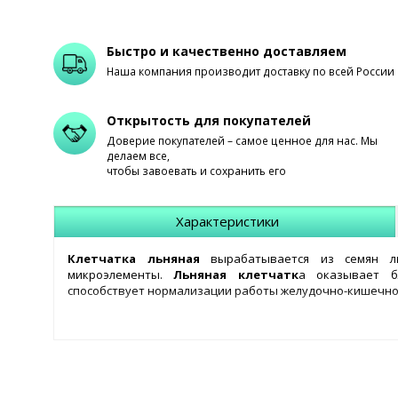
Быстро и качественно доставляем
Наша компания производит доставку по всей России
Открытость для покупателей
Доверие покупателей – самое ценное для нас. Мы
делаем все,
чтобы завоевать и сохранить его
Характеристики
Клетчатка льняная
вырабатывается из семян ль
микроэлементы.
Льняная клетчатк
а оказывает бл
способствует нормализации работы желудочно-кишечного
Обогащение
льняной клетчатки
хлопьями зароды
эссенциальных микроэлементов, позволяет ре
иммуномодулирующий, антиоксидантный комплекс для пр
Способ применения:
2-3 ст.ложки клетчатки льняно