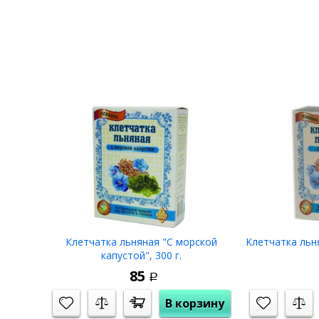
Клетчатка льняная "С морской
Клетчатка льн
капустой", 300 г.
85
Р
В корзину