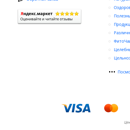
Оздоро
Полезны
Продукц
Различн
ФитоЧаи
Целебн
Цельноз
•
•
•
Посмо
Цен